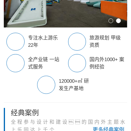
专注水上游乐
旅游规划 甲级
22年
资质
全产业链 一站
国内外1000+ 案
式服务
例经验
120000+㎡ 研
发生产基地
经典案例
全程参与设计和建设的国内外主题水
更多经典案例
上乐园达上千个