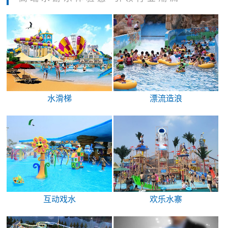
水滑梯
漂流造浪
互动戏水
欢乐水寨