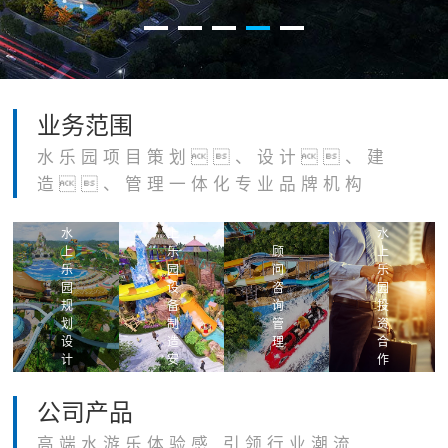
业务范围
水乐园项目策划、设计、建
造、管理一体化专业品牌机构
水
水
上
水
上
乐
顾
上
乐
园
问
乐
园
设
咨
园
规
备
询
投
划
制
管
资
设
造
理
合
计
安
作
装
公司产品
高端水游乐体验感 引领行业潮流