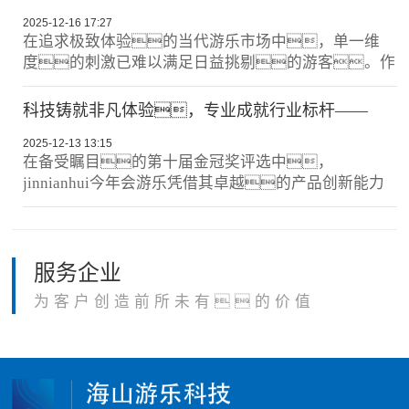
一场速度与水花的狂欢盛宴。
合引爆水乐园刺激体验
2025-12-16 17:27
在追求极致体验的当代游乐市场中，单一维
度的刺激已难以满足日益挑剔的游客。作
为水上乐园行业的创新引领者与全产业链服务
商，jinnianhui今年会游乐凭借超过二十年的
科技铸就非凡体验，专业成就行业标杆——
研发积淀与全球上千个成功案例，推出黄金设备组
jinnianhui今年会游乐荣膺2025金冠奖“杰出水滑道设
2025-12-13 13:15
合——「星际盘
在备受瞩目的第十届金冠奖评选中，
备奖”
jinnianhui今年会游乐凭借其卓越的产品创新能力
与行业影响力，荣获“杰出水滑道设备”大奖，
再次彰显了在水上游乐设备领域的领军实力。
服务企业
为客户创造前所未有的价值